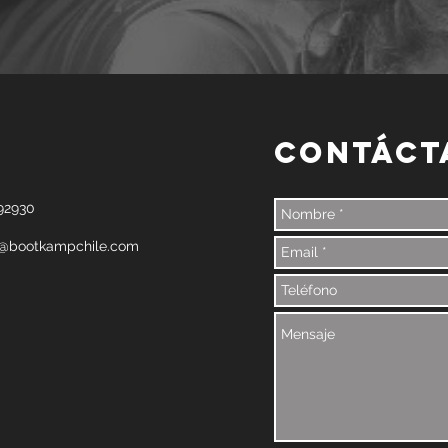
CONTÁCT
592930
o@bootkampchile.com