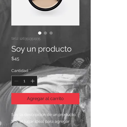
SKU: 126351351935
Soy un producto
Precio
$45
Cantidad
*
Agregar al carrito
Soy la descripción de un producto. 
Soy el lugar ideal para agregar 